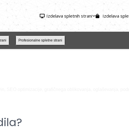
Izdelava spletnih strani
Izdelava sple
rani
Profesionalne spletne strani
govin, SEO optimizacije, grafičnega oblikovanja, oglaševanja, p
dila?