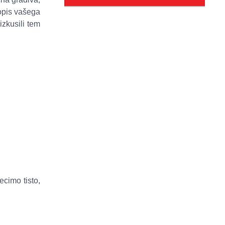
 opis vašega
zkusili tem
ecimo tisto,