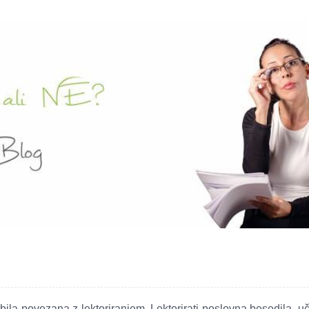
 bila povezana z lektoriranjem. Lektorirati poslovna besedila, u