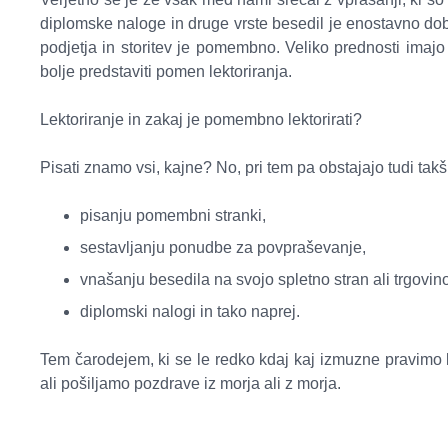
diplomske naloge in druge vrste besedil je enostavno dobr
podjetja in storitev je pomembno. Veliko prednosti imaj
bolje predstaviti pomen lektoriranja.
Lektoriranje in zakaj je pomembno lektorirati?
Pisati znamo vsi, kajne? No, pri tem pa obstajajo tudi takšn
pisanju pomembni stranki,
sestavljanju ponudbe za povpraševanje,
vnašanju besedila na svojo spletno stran ali trgovin
diplomski nalogi in tako naprej.
Tem čarodejem, ki se le redko kdaj kaj izmuzne pravimo le
ali pošiljamo pozdrave iz morja ali z morja.