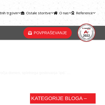
tnih trgovin
Ostale storitve
O nas
Reference
POVPRAŠEVANJE
odročja domen, spletnega gostovanja ‘ipd.’ …
KATEGORIJE BLOGA –