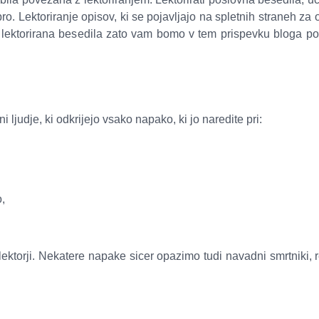
o. Lektoriranje opisov, ki se pojavljajo na spletnih straneh za
o lektorirana besedila zato vam bomo v tem prispevku bloga poi
i ljudje, ki odkrijejo vsako napako, ki jo naredite pri:
o,
ktorji. Nekatere napake sicer opazimo tudi navadni smrtniki, r