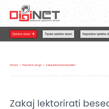
Spletne strani
Tipske spletne strani
Napredne spletne st
DIGINET BLOG
Domov
Nasveti in drugo
Zakaj lektorirati besedila?
– – – – – – – – – – – – –
Nasveti in novice iz področja spletnih strani, spletnih tr
Zakaj lektorirati bese