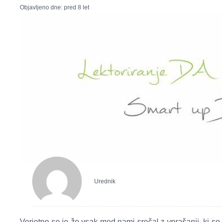
Objavljeno dne:
pred 8 let
Urednik
Verjetno se je že vsak med nami srečal z vprašanji, ki so