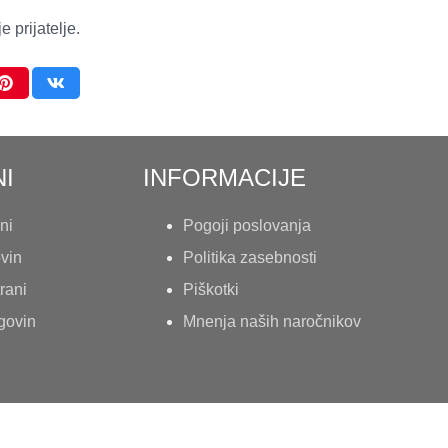
 prijatelje.
I
INFORMACIJE
ni
Pogoji poslovanja
ovin
Politika zasebnosti
rani
Piškotki
rgovin
Mnenja naših naročnikov