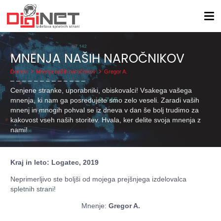
MNENJA NAŠIH NAROČNIKOV
Domov
Mnenja naših naročnikov
Gregor A.
– – – – – – – – – – – – –
Cenjene stranke, uporabniki, obiskovalci! Vsakega vašega
mnenja, ki nam ga posredujete smo zelo veseli. Zaradi vaših
mnenj in mnogih pohval se iz dneva v dan še bolj trudimo za
kakovost vseh naših storitev. Hvala, ker delite svoja mnenja z
nami!
Kraj in leto: Logatec, 2019
Neprimerljivo ste boljši od mojega prejšnjega izdelovalca
spletnih strani!
Mnenje:
Gregor A.